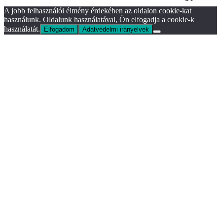
A jobb felhasználói élmény érdekében az oldalon cookie-kat
használunk. Oldalunk használatával, Ön elfogadja a cookie-k
használatát.
Elfogadom
Adatvédelmi irányelvek