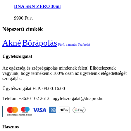
DNA SKN ZERO 30ml
9990
Ft
Ft
Népszerű címkék
Akné
Bőrápolás
Férfi
pattanás
Teafaolaj
Ügyfélszolgálat
Az egészség és szépségápolás mindenek felett! Elkötelezettek
vagyunk, hogy termékeink 100%-osan az ügyfeleink elégedettségét
szolgálják.
Ügyfélszolgálat H-P: 09:00-16:00
Telefon: +3630 102 2613 | ugyfelszolgalat@dnapro.hu
Hasznos