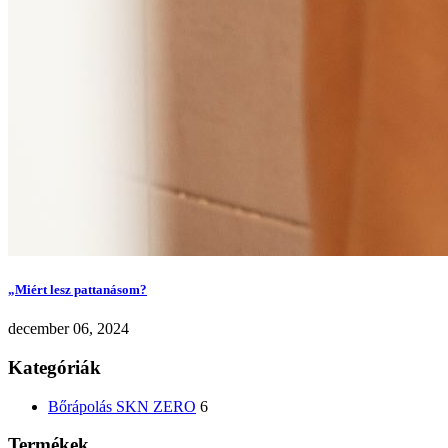
„Miért lesz pattanásom?
december 06, 2024
Kategóriák
Bőrápolás SKN ZERO
6
Termékek