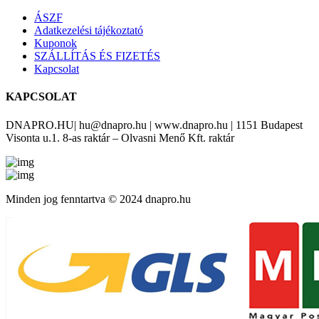
ÁSZF
Adatkezelési tájékoztató
Kuponok
SZÁLLÍTÁS ÉS FIZETÉS
Kapcsolat
KAPCSOLAT
DNAPRO.HU| hu@dnapro.hu | www.dnapro.hu | 1151 Budapest
Visonta u.1. 8-as raktár – Olvasni Menő Kft. raktár
Minden jog fenntartva © 2024 dnapro.hu