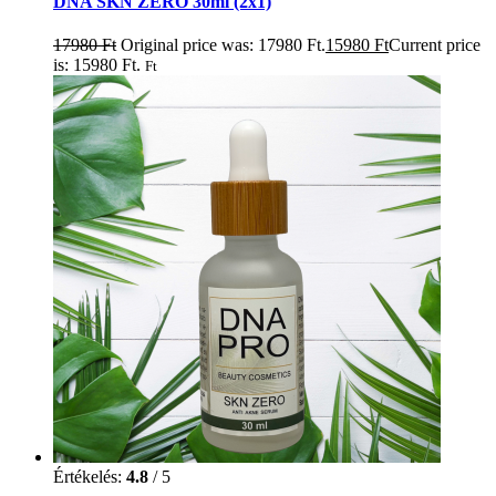
DNA SKN ZERO 30ml (2x1)
17980
Ft
Original price was: 17980 Ft.
15980
Ft
Current price
is: 15980 Ft.
Ft
Értékelés:
4.8
/ 5