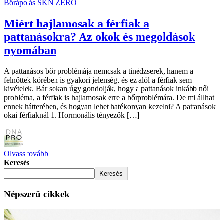
Bőrápolás SKN ZERO
Miért hajlamosak a férfiak a
pattanásokra? Az okok és megoldások
nyomában
A pattanásos bőr problémája nemcsak a tinédzserek, hanem a
felnőttek körében is gyakori jelenség, és ez alól a férfiak sem
kivételek. Bár sokan úgy gondolják, hogy a pattanások inkább női
probléma, a férfiak is hajlamosak erre a bőrproblémára. De mi állhat
ennek hátterében, és hogyan lehet hatékonyan kezelni? A pattanások
okai férfiaknál 1. Hormonális tényezők […]
Olvass tovább
Keresés
Keresés
Népszerű cikkek